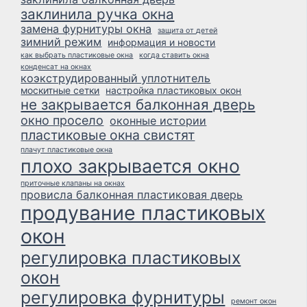
заклинила ручка окна
замена фурнитуры окна
защита от детей
зимний режим
информация и новости
как выбрать пластиковые окна
когда ставить окна
конденсат на окнах
коэкструдированный уплотнитель
москитные сетки
настройка пластиковых окон
не закрывается балконная дверь
окно просело
оконные истории
пластиковые окна свистят
плачут пластиковые окна
плохо закрывается окно
приточные клапаны на окнах
провисла балконная пластиковая дверь
продувание пластиковых
окон
регулировка пластиковых
окон
регулировка фурнитуры
ремонт окон