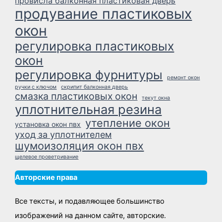
провисла балконная пластиковая дверь
продувание пластиковых
окон
регулировка пластиковых
окон
регулировка фурнитуры
ремонт окон
ручки с ключом
скрипит балконная дверь
смазка пластиковых окон
текут окна
уплотнительная резина
утепление окон
установка окон пвх
уход за уплотнителем
шумоизоляция окон пвх
щелевое проветривание
Авторские права
Все тексты, и подавляющее большинство
изображений на данном сайте, авторские.