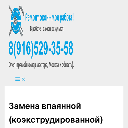
Перейти
к
содержимому
Замена впаянной
(коэкструдированной)