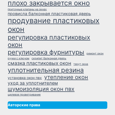
плохо закрывается окно
приточные клапаны на окнах
провисла балконная пластиковая дверь
продувание пластиковых
окон
регулировка пластиковых
окон
регулировка фурнитуры
ремонт окон
ручки с ключом
скрипит балконная дверь
смазка пластиковых окон
текут окна
уплотнительная резина
утепление окон
установка окон пвх
уход за уплотнителем
шумоизоляция окон пвх
щелевое проветривание
Авторские права